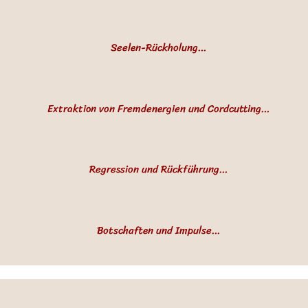
oder gesagt wird.
Alte Seelenverträge, Schwüre oder unbewusste Versprechen aus 
der Vergangenheit können dich in deinem Leben blockieren. 
Seelen-Rückholung

Gemeinsam lösen wir diese Bindungen auf, sodass du wieder frei 
und selbstbestimmt deinen Weg gehen kannst.
Manchmal gehen durch traumatische Erlebnisse Anteile deiner 
Seele verloren. Ein Seelenverlust schwächt das eigene System. 
Extraktion von Fremdenergien und Cordcutting

Mit einer Seelenrückholung unterstütze ich dich dabei, diese 
Anteile zurückzuholen und wieder in dein Leben zu integrieren, 
Fremdenergien und auch ungesunde Verbindungen zu Anderen 
damit du dich vollständig und gestärkt fühlen kannst.
können dich ausbremsen und dein Wohlbefinden 
Regression und Rückführung

beeinträchtigen. Mit gezielten schamanischen Techniken helfe 
ich dir, diese störenden Energien zu entfernen, damit deine 
Um an den Ursprung seelischer Wunden, Glaubenssätzen, 
Lebensenergie wieder frei fließen kann.
Ängsten, karmischen Zusammenhängen oder Krankheiten zu 
Botschaften und Impulse

gelangen, reisen wir schamanisch zurück zu diesem Zeitpunkt in 
diesem Leben (Regression) oder in das vergangene Leben 
Während der schamanischen Reise kannst du wertvolle 
(Rückführung)  um diese tiefsitzenden Themen zu erkennen und 
Botschaften und Impulse aus der geistigen Welt erhalten. Diese 
nach Möglichkeit in Heilung zu bringen.
helfen dir, Klarheit zu gewinnen und deinen nächsten Schritt 