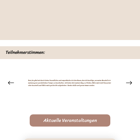
Teilnehmerstimmen:
Dani, du gibst mir durch deine freundliche und empathische Art den Raum, den ich benötige, um meine Baustelle in
meinem ganz persönlichen Tempo zu bearbeiten. Ich habe Zeit, meinen Weg zu finden, fühle mich nicht bewertet
oder beurteilt und fühle mich gut bei dir aufgehoben. Danke dafür und gerne immer wieder.
Aktuelle Veranstaltungen