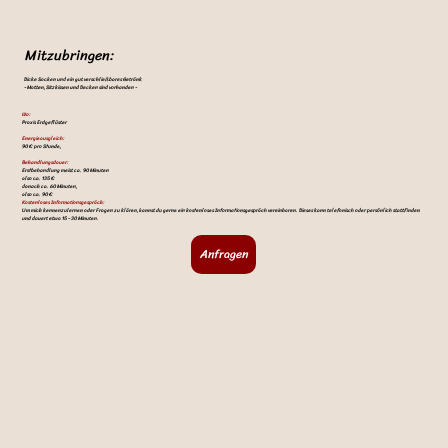
voller Vertrauen zu gehen.​
Mitzubringen:
Dicke Socken und ein gut verschließbares Getränk
- Matten, Sitzkissen und Decken sind vorhanden -
Wo:
Praxis Erdgeflüster
Energieausgleich:
90 € pro Stunde,
Behandlungsdauer:
Erstbehandlung meist ca. 90 Minuten
also ca. 135 €
danach ca. 60 Minuten,
also ca. 90 €
Kostenloses Informationsgespräch:
Um mich kennenzulernen oder Fragen zu klären, kannst du gerne ein kostenloses Informationsgespräch vereinbaren. Dieses kann telefonisch oder persönlich stattfinden
und dauert etwa 15 - 30 Minuten.
Anfragen