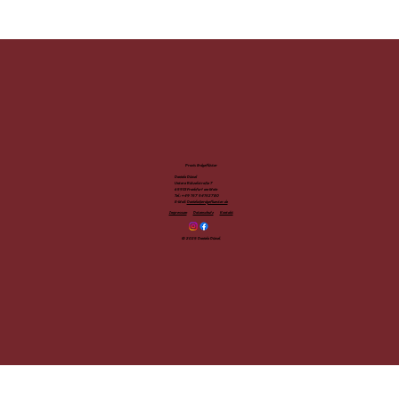
Praxis Erdgeflüster
Daniela Düwel
Untere Rützelstraße 7
65933 Frankfurt am Main
Tel.: +49 157 54152780
E-Mail:
Daniela@erdgefluester.de
Datenschutz
Kontakt
Impressum
© 2025 Daniela Düwel.